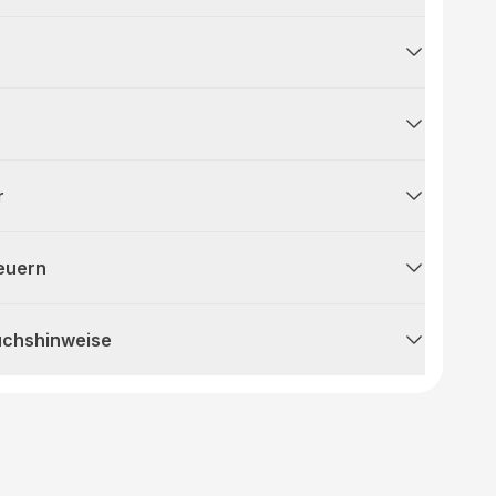
r
teuern
uchshinweise