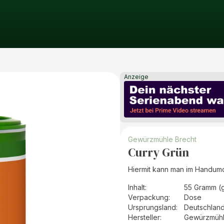
Anzeige
Gewürzmühle Brecht
Curry Grün
Hiermit kann man im Handumd
Inhalt
:
55 Gramm (
Verpackung
:
Dose
Ursprungsland
:
Deutschlan
Hersteller
:
Gewürzmühl