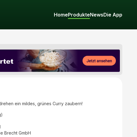
Home
Produkte
News
Die App
rehen ein mildes, grünes Curry zaubern!
g)
d
e Brecht GmbH