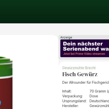
Anzeige
Gewürzmühle Brecht
Fisch Gewürz
Der Allrounder für Fischgeric
Inhalt
:
70 Gramm (
Verpackung
:
Dose
Ursprungsland
:
Deutschlan
Hersteller
:
Gewürzmühl