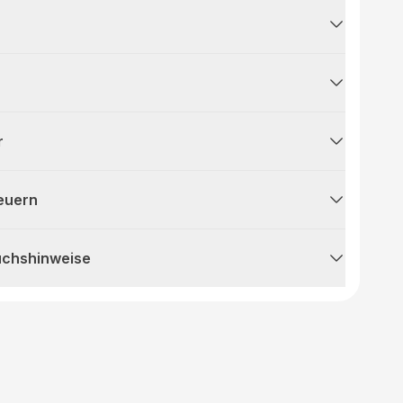
r
teuern
uchshinweise