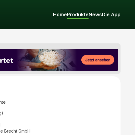
Home
Produkte
News
Die App
hte
g)
d
e Brecht GmbH