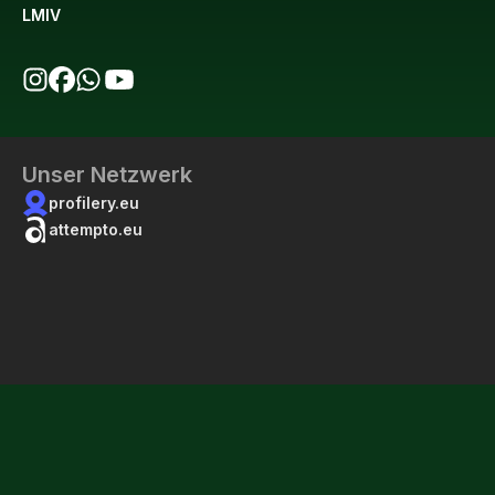
LMIV
bio123 auf Instagram
bio123 auf Facebook
bio123 WhatsApp Kanal
bio123 YouTube Kanal
Unser Netzwerk
profilery.eu
attempto.eu