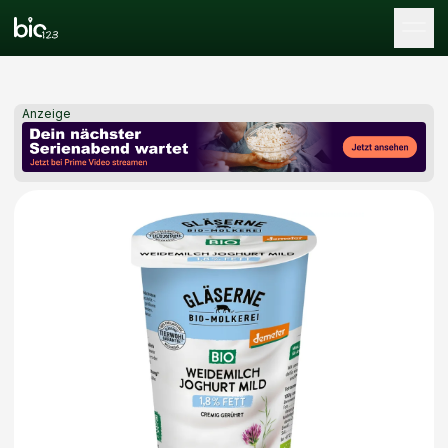
Tog
Anzeige