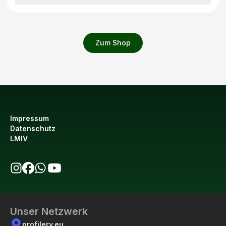
Zum Shop
Impressum
Datenschutz
LMIV
bio123 auf Instagram
bio123 auf Facebook
bio123 WhatsApp Kanal
bio123 YouTube Kanal
Unser Netzwerk
profilery.eu