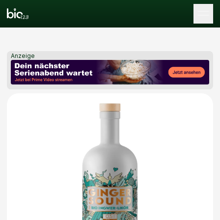
Tog
Anzeige