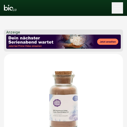
Tog
Anzeige