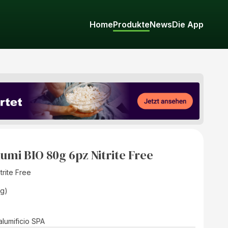
Home
Produkte
News
Die App
lumi BIO 80g 6pz Nitrite Free
trite Free
(g)
alumificio SPA