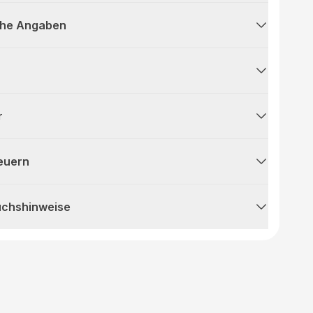
che Angaben
r
teuern
uchshinweise