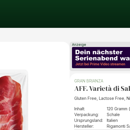
Anzeige
GRAN BRIANZA
AFF. Varietà di Sa
Gluten Free, Lactose Free, Ni
Inhalt
:
120 Gramm 
Verpackung
:
Schale
Ursprungsland
:
Italien
Hersteller
:
Rigamonti S