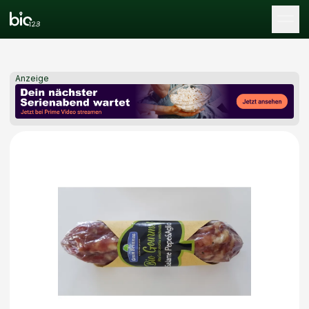
Tog
Anzeige