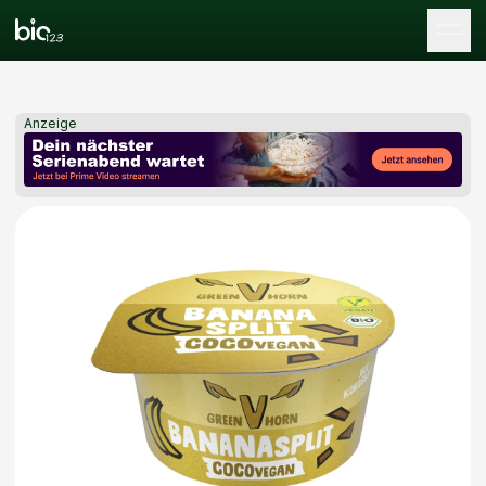
Tog
Anzeige