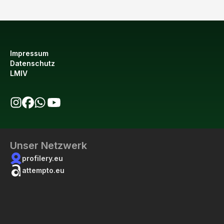
Impressum
Datenschutz
LMIV
bio123 auf Instagram
bio123 auf Facebook
bio123 WhatsApp Kanal
bio123 YouTube Kanal
Unser Netzwerk
profilery.eu
attempto.eu