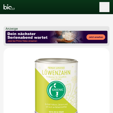
Tog
Anzeige