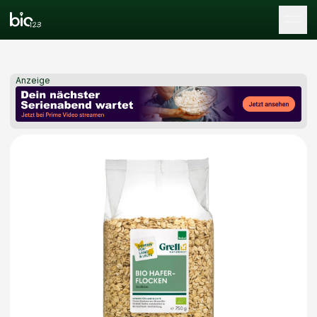
Tog
Anzeige