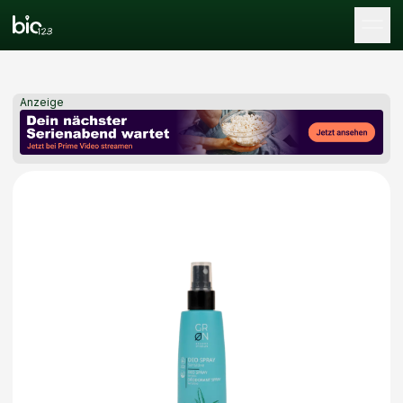
Tog
Anzeige