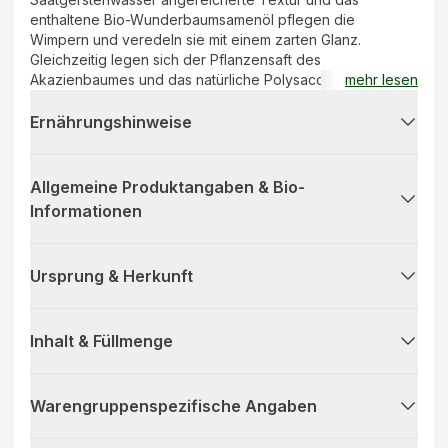
enthaltene Bio-Wunderbaumsamenöl pflegen die
Wimpern und veredeln sie mit einem zarten Glanz.
Gleichzeitig legen sich der Pflanzensaft des
Akazienbaumes und das natürliche Polysaccharid Pullulan
mehr lesen
sanft um die Wimpern, wodurch die Haltbarkeit zusätzlich
unterstützt wird. Die Mascara ist COSMOS ORGANIC-
Ernährungshinweise
zertifiziert, vegan und talkfrei.
Allgemeine Produktangaben & Bio-
Informationen
Ursprung & Herkunft
Inhalt & Füllmenge
Warengruppenspezifische Angaben