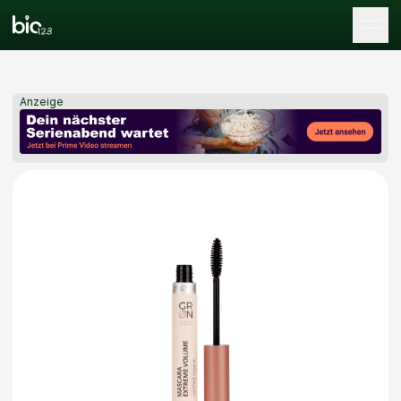
Tog
Anzeige