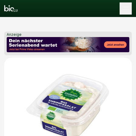
Tog
Anzeige