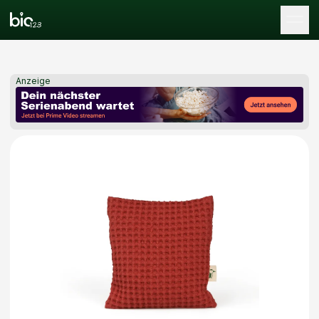
Tog
Anzeige