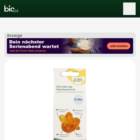
Tog
Anzeige