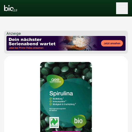
Tog
Anzeige