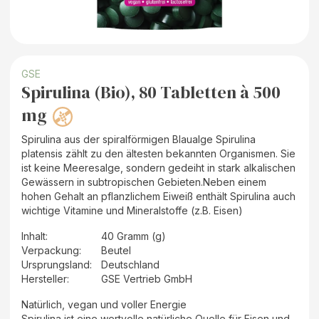
GSE
Spirulina (Bio), 80 Tabletten à 500
mg
Spirulina aus der spiralförmigen Blaualge Spirulina
platensis zählt zu den ältesten bekannten Organismen. Sie
ist keine Meeresalge, sondern gedeiht in stark alkalischen
Gewässern in subtropischen Gebieten.Neben einem
hohen Gehalt an pflanzlichem Eiweiß enthält Spirulina auch
wichtige Vitamine und Mineralstoffe (z.B. Eisen)
Inhalt
:
40 Gramm (g)
Verpackung
:
Beutel
Ursprungsland
:
Deutschland
Hersteller
:
GSE Vertrieb GmbH
Natürlich, vegan und voller Energie
Spirulina ist eine wertvolle natürliche Quelle für Eisen und