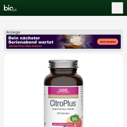
Tog
Anzeige