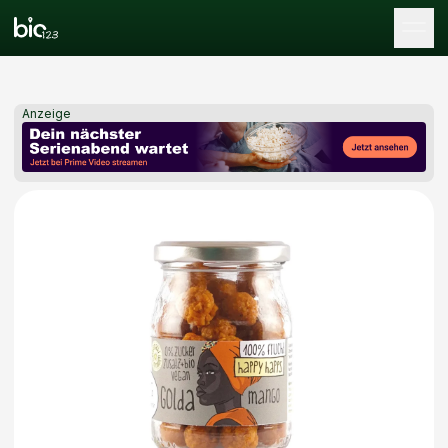
Tog
Anzeige