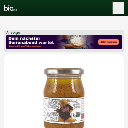
Tog
Anzeige