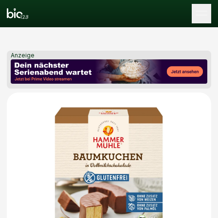
Tog
Anzeige