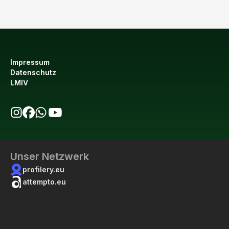
Impressum
Datenschutz
LMIV
bio123 auf Instagram
bio123 auf Facebook
bio123 WhatsApp Kanal
bio123 YouTube Kanal
Unser Netzwerk
profilery.eu
attempto.eu