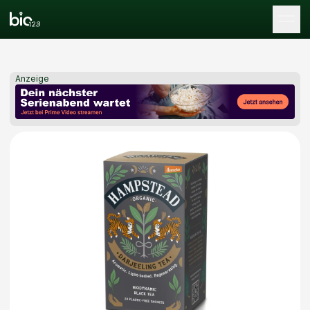
Tog
Anzeige