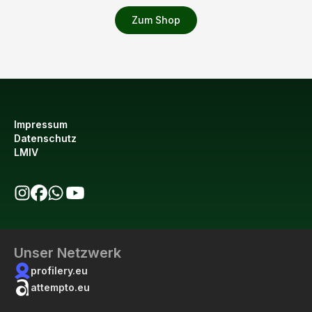
Zum Shop
Impressum
Datenschutz
LMIV
bio123 auf Instagram
bio123 auf Facebook
bio123 WhatsApp Kanal
bio123 YouTube Kanal
Unser Netzwerk
profilery.eu
attempto.eu