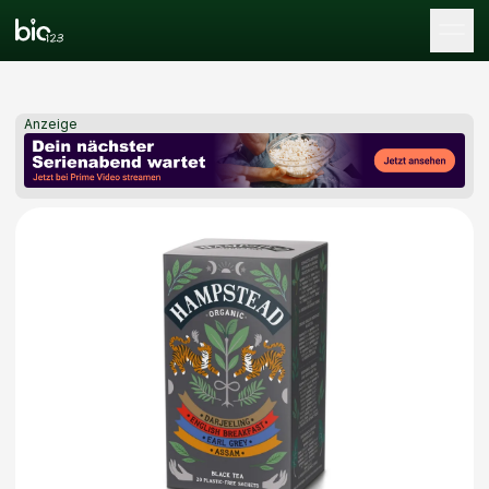
Tog
Anzeige