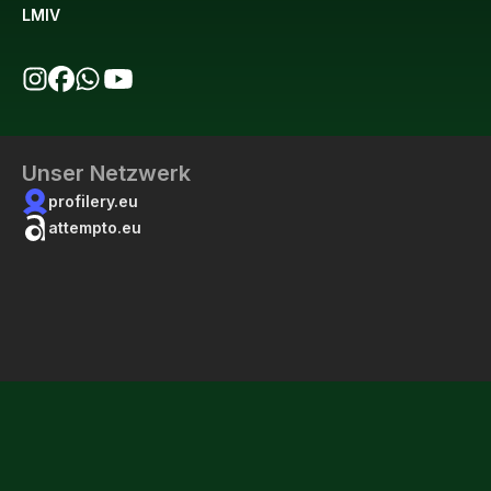
LMIV
bio123 auf Instagram
bio123 auf Facebook
bio123 WhatsApp Kanal
bio123 YouTube Kanal
Unser Netzwerk
profilery.eu
attempto.eu