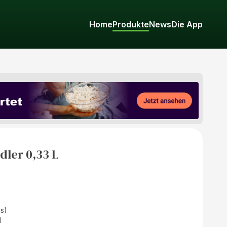
Home
Produkte
News
Die App
dler 0,33 L
as)
d