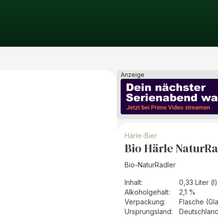
Anzeige
Härle-Bier
Bio Härle NaturRa
Bio-NaturRadler
Inhalt
:
0,33 Liter (l)
Alkoholgehalt
:
2,1 %
Verpackung
:
Flasche (Gl
Ursprungsland
:
Deutschlan