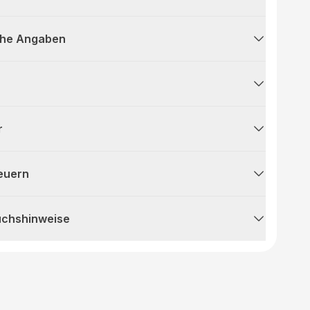
che Angaben
r
teuern
uchshinweise