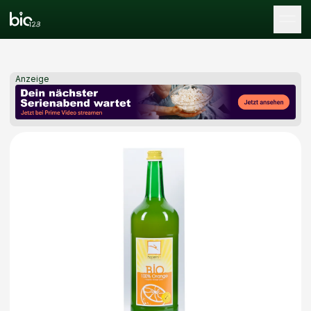
Tog
Anzeige