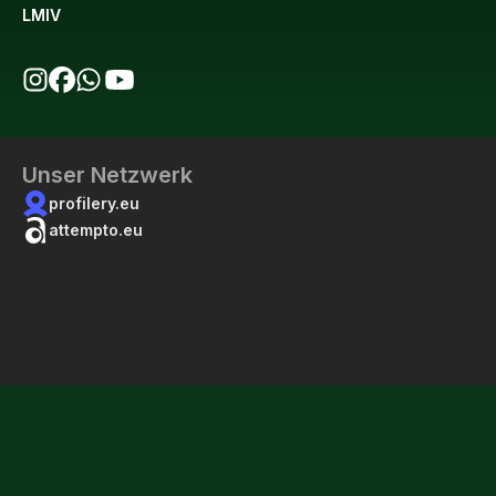
LMIV
bio123 auf Instagram
bio123 auf Facebook
bio123 WhatsApp Kanal
bio123 YouTube Kanal
Unser Netzwerk
profilery.eu
attempto.eu