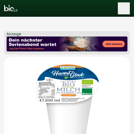
Tog
Anzeige