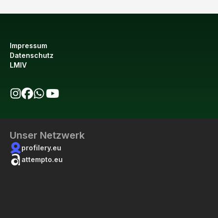
Impressum
Datenschutz
LMIV
bio123 auf Instagram
bio123 auf Facebook
bio123 WhatsApp Kanal
bio123 YouTube Kanal
Unser Netzwerk
profilery.eu
attempto.eu