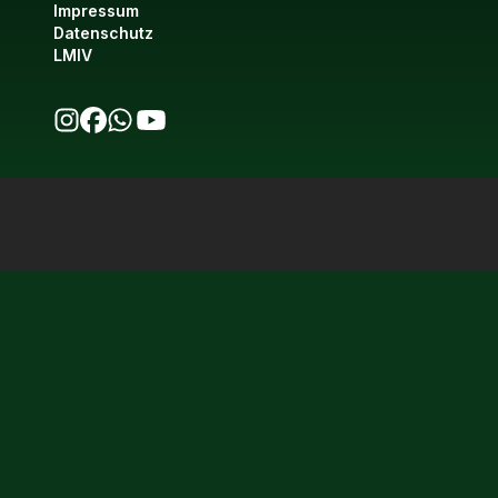
Impressum
Datenschutz
LMIV
bio123 auf Instagram
bio123 auf Facebook
bio123 WhatsApp Kanal
bio123 YouTube Kanal