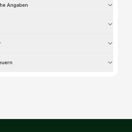
che Angaben
r
teuern