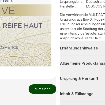
Ursprungsland
:
Deutschlan
Hersteller
:
LOGOCOS Na
Die verwöhnende MULTIACTI
Ursprungs aus Bio-Ginkgoext
Ermüdungserscheinungen und 
unterstützt die Straffung de
eine intensiv gefestigte, stä
anspruchsvolle, reife Haut.
Ernährungshinweise
Allgemeine Produktanga
Ursprung & Herkunft
Zum Shop
Inhalt & Füllmenge