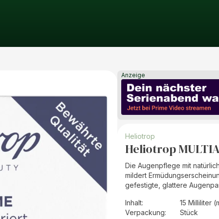
Anzeige
Heliotrop
Heliotrop MULTI
Die Augenpflege mit natürli
mildert Ermüdungserscheinun
gefestigte, glattere Augenpar
Inhalt
:
15 Milliliter (
Verpackung
:
Stück