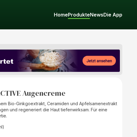
Home
Produkte
News
Die App
ACTIVE Augencreme
chem Bio-Ginkgoextrakt, Ceramiden und Apfelsamenextrakt
gen und regeneriert die Haut tiefenwirksam. Für eine
tie.
ml)