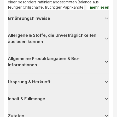
einer besonders raffiniert abgestimmten Balance aus
feuriger Chilischärfe, fruchtiger Paprikanote, würzigem
mehr lesen
Knoblauch, fein-aromatischen Rosmarinspitzen und
kräftig-grüner Petersilie. So entsteht für unsere Italien- und
Ernährungshinweise
Schärfe-Liebhaber aus einer Handvoll fein abgestimmter
Zutaten ein Genussklassiker in den italienischen
Landesfarben Grün, Weiß und Rot. HERBARIA
Allergene & Stoffe, die Unverträglichkeiten
ALL'ARRABBIATA: Bella Italia in vollendet würzig-scharfer
auslösen können
Pracht.
Allgemeine Produktangaben & Bio-
Informationen
Ursprung & Herkunft
Inhalt & Füllmenge
Zutaten