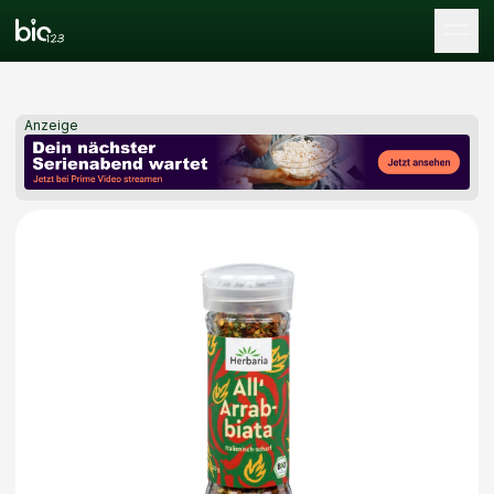
Tog
Anzeige