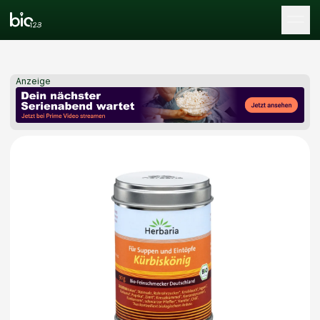
Tog
Anzeige