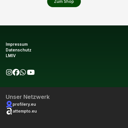
Zum Shop
Impressum
Datenschutz
LMIV
bio123 auf Instagram
bio123 auf Facebook
bio123 WhatsApp Kanal
bio123 YouTube Kanal
Unser Netzwerk
profilery.eu
attempto.eu