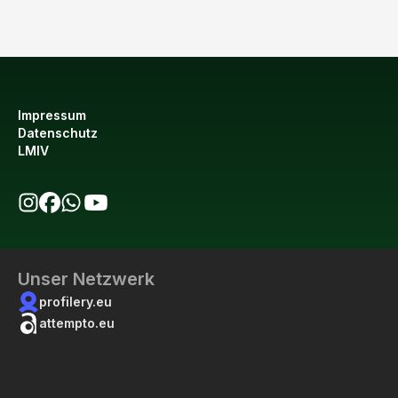
Impressum
Datenschutz
LMIV
bio123 auf Instagram
bio123 auf Facebook
bio123 WhatsApp Kanal
bio123 YouTube Kanal
Unser Netzwerk
profilery.eu
attempto.eu