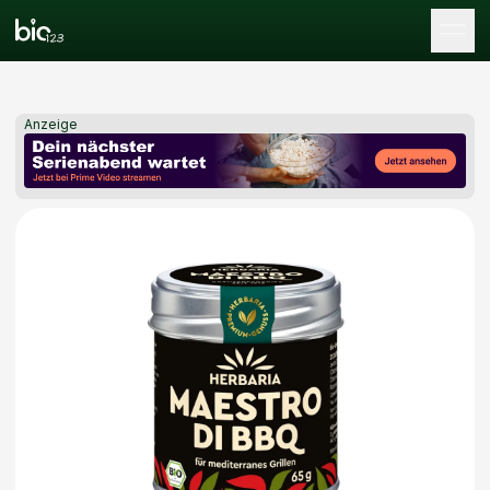
Tog
Anzeige