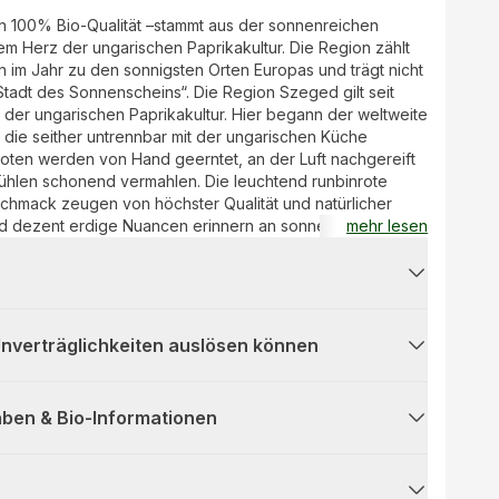
 100% Bio-Qualität –stammt aus der sonnenreichen
m Herz der ungarischen Paprikakultur. Die Region zählt
 im Jahr zu den sonnigsten Orten Europas und trägt nicht
adt des Sonnenscheins“. Die Region Szeged gilt seit
 der ungarischen Paprikakultur. Hier begann der weltweite
 die seither untrennbar mit der ungarischen Küche
hoten werden von Hand geerntet, an der Luft nachgereift
ühlen schonend vermahlen. Die leuchtend runbinrote
chmack zeugen von höchster Qualität und natürlicher
 und dezent erdige Nuancen erinnern an sonnengetrocknete
mehr lesen
lasch und Eintöpfe, ideal zum Verfeinern von Suppen,
in wahres Fest für die Sinne – sowohl köstlich im
ein strahlender Genuss dank seiner intensiv leuchtend
 Unverträglichkeiten auslösen können
ben & Bio-Informationen