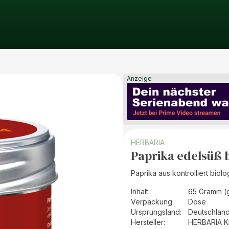
Anzeige
HERBARIA
Paprika edelsüß 
Paprika aus kontrolliert bio
Inhalt
:
65 Gramm (
Verpackung
:
Dose
Ursprungsland
:
Deutschlan
Hersteller
:
HERBARIA K