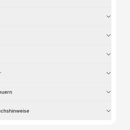
r
teuern
uchshinweise