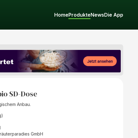
Home
Produkte
News
Die App
bio SD-Dose
logischem Anbau.
g)
d
räuterparadies GmbH