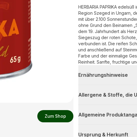
HERBARIA PAPRIKA edelsüß in
Region Szeged in Ungarn, de
mit über 2.100 Sonnenstunden
ohne Grund den Beinamen „St
dem 19. Jahrhundert als Herz
Siegeszug der roten Schote,
verbunden ist. Die reifen Sc
und anschließend auf Steinm
Farbe und der einmalige Ges
Reinheit. Sanfte, fruchtige
Felder. Unverzichtbar für Gu
Gemüse- und Käsegerichten. E
Ernährungshinweise
Geschmack, als auch optisch 
roten Farbe.
Allergene & Stoffe, die
Allgemeine Produktanga
Zum Shop
Ursprung & Herkunft