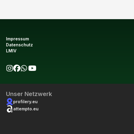
Impressum
Datenschutz
LMIV
bio123 auf Instagram
bio123 auf Facebook
bio123 WhatsApp Kanal
bio123 YouTube Kanal
Unser Netzwerk
profilery.eu
attempto.eu