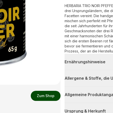
HERBARIA TRIO NOIR PFEFFER 
drei Ursprungsländern, die d
Facetten vereint. Die handg
mischen sich perferkt mit Pf
die seit Jahrhunderten für ih
Geschmacksnoten der drei Re
mit einer harmonischen Schä
sich die ersten Beeren rot f
bevor sie fermentieren und d
Prozess, der an die Herstel
schonend getrocknet, sodass i
Ob für Fleisch, Fisch, Gemüs
Ernährungshinweise
Allrounder in der Küche und 
balancierte Schärfe.
Allergene & Stoffe, die
Allgemeine Produktanga
Zum Shop
Ursprung & Herkunft