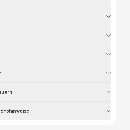
r
teuern
uchshinweise