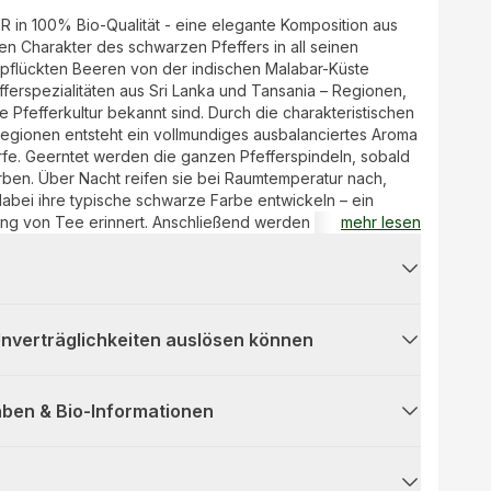
in 100% Bio-Qualität - eine elegante Komposition aus
en Charakter des schwarzen Pfeffers in all seinen
epflückten Beeren von der indischen Malabar-Küste
efferspezialitäten aus Sri Lanka und Tansania – Regionen,
re Pfefferkultur bekannt sind. Durch die charakteristischen
gionen entsteht ein vollmundiges ausbalanciertes Aroma
rfe. Geerntet werden die ganzen Pfefferspindeln, sobald
ärben. Über Nacht reifen sie bei Raumtemperatur nach,
abei ihre typische schwarze Farbe entwickeln – ein
lung von Tee erinnert. Anschließend werden die Beeren
mehr lesen
hr komplexes Aroma in voller Intensität erhalten bleibt.
e, Pasta oder Salate – TRIO NOIR PFEFFER ist ein
verleiht jedem Gericht Tiefe, Würze und eine elegant
 Unverträglichkeiten auslösen können
ben & Bio-Informationen