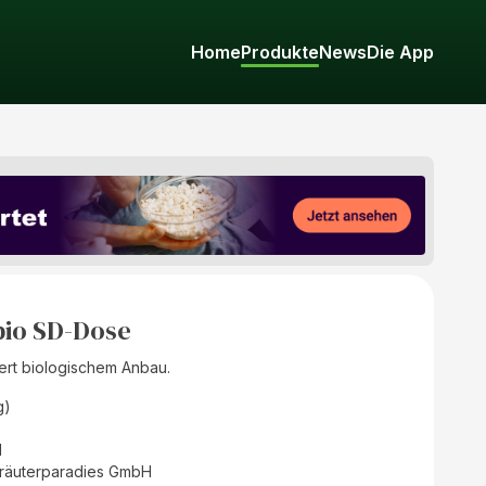
Home
Produkte
News
Die App
 bio SD-Dose
liert biologischem Anbau.
g)
d
räuterparadies GmbH