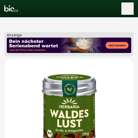
Tog
Anzeige