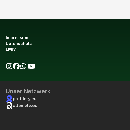
Impressum
Datenschutz
LMIV
bio123 auf Instagram
bio123 auf Facebook
bio123 WhatsApp Kanal
bio123 YouTube Kanal
Unser Netzwerk
profilery.eu
attempto.eu