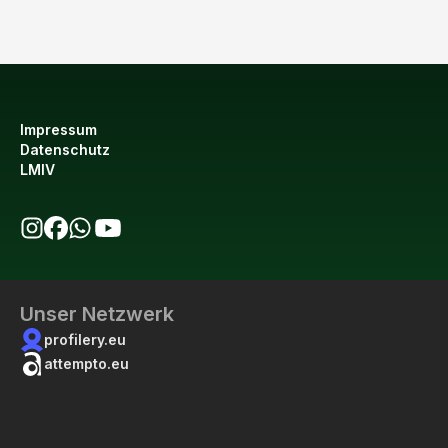
Impressum
Datenschutz
LMIV
bio123 auf Instagram
bio123 auf Facebook
bio123 WhatsApp Kanal
bio123 YouTube Kanal
Unser Netzwerk
profilery.eu
attempto.eu