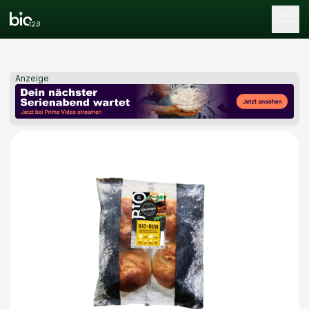
Tog
Anzeige