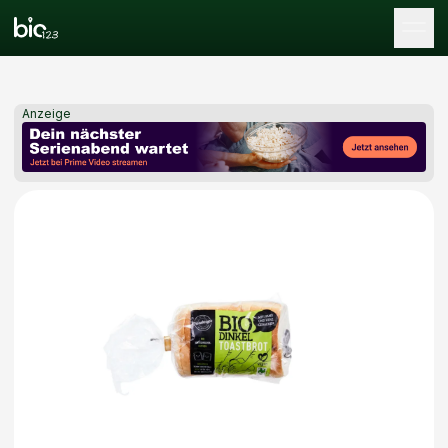
Tog
Anzeige