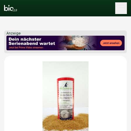
Tog
Anzeige