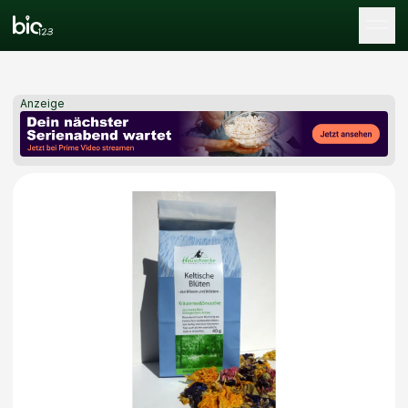
Tog
Anzeige