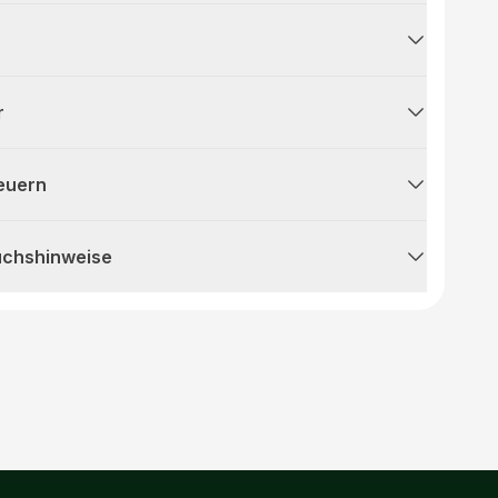
r
teuern
uchshinweise