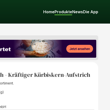
Home
Produkte
News
Die App
h - Kräftiger Kürbiskern-Aufstrich
ortiment.
(g)
GmbH