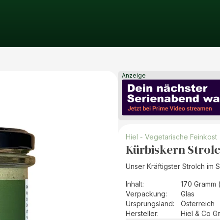
Anzeige
Hiel - Vegetarische Feinkost
Kürbiskern Strolc
Unser Kräftigster Strolch im S
Inhalt
:
170 Gramm 
Verpackung
:
Glas
Ursprungsland
:
Österreich
Hersteller
:
Hiel & Co 