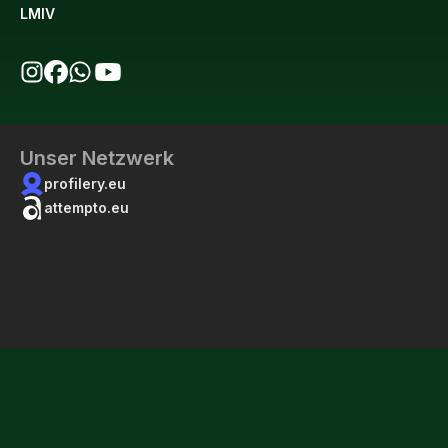
LMIV
bio123 auf Instagram
bio123 auf Facebook
bio123 WhatsApp Kanal
bio123 YouTube Kanal
Unser Netzwerk
profilery.eu
attempto.eu