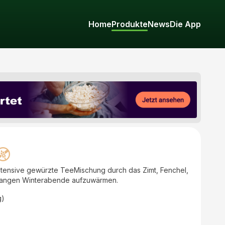
Home
Produkte
News
Die App
intensive gewürzte TeeMischung durch das Zimt, Fenchel,
 langen Winterabende aufzuwärmen.
g)