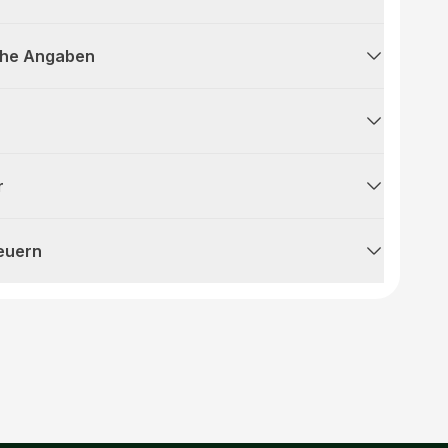
che Angaben
r
teuern