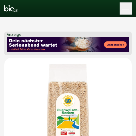
Tog
Anzeige