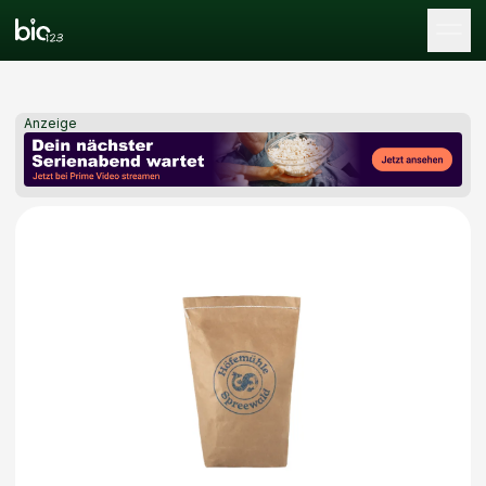
Tog
Anzeige