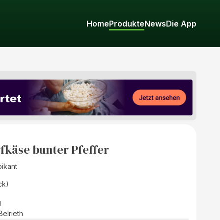
Home
Produkte
News
Die App
fkäse bunter Pfeffer
pikant
ck)
d
Belrieth