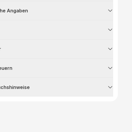
che Angaben
r
teuern
uchshinweise