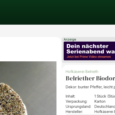
Anzeige
Hofkäserei Belrieth
Belriether Biodor
Dekor: bunter Pfeffer, leicht 
Inhalt
:
1 Stück (Stü
Verpackung
:
Karton
Ursprungsland
:
Deutschlan
Hersteller
:
Hofkäserei 