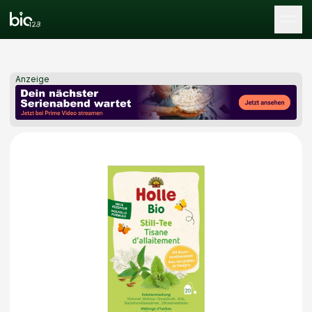
Tog
Anzeige