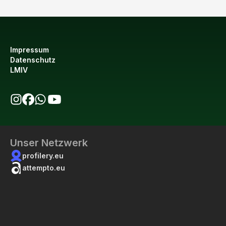
Impressum
Datenschutz
LMIV
bio123 auf Instagram
bio123 auf Facebook
bio123 WhatsApp Kanal
bio123 YouTube Kanal
Unser Netzwerk
profilery.eu
attempto.eu