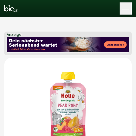
Tog
Anzeige