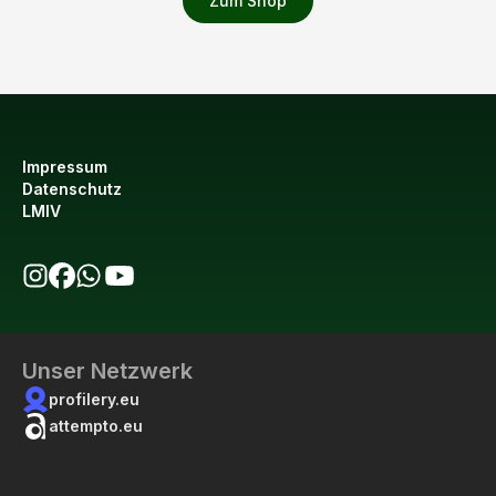
Zum Shop
Impressum
Datenschutz
LMIV
bio123 auf Instagram
bio123 auf Facebook
bio123 WhatsApp Kanal
bio123 YouTube Kanal
Unser Netzwerk
profilery.eu
attempto.eu